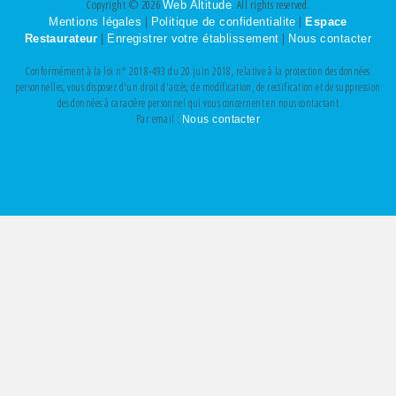
Copyright © 2026
. All rights reserved.
Web Altitude
|
|
Mentions légales
Politique de confidentialite
Espace
|
|
Restaurateur
Enregistrer votre établissement
Nous contacter
Conformément à la loi n° 2018-493 du 20 juin 2018, relative à la protection des données
personnelles, vous disposez d'un droit d'accès, de modification, de rectification et de suppression
des données à caractère personnel qui vous concernent en nous contactant
Par email :
Nous contacter