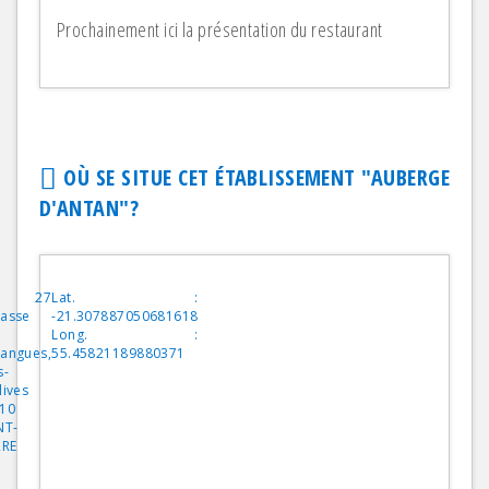
Prochainement ici la présentation du restaurant
OÙ SE SITUE CET ÉTABLISSEMENT "
AUBERGE
D'ANTAN
"?
27
Lat. :
asse
-21.307887050681618
Long. :
angues,
55.45821189880371
s-
lives
10
NT-
RRE