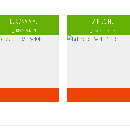
ocaine
cier
LE CONVIVIAL
LA PISCINE
mporter
BRAS PANON
SAINT-PIERRE
tauration rapide