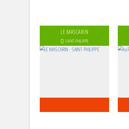
San
Res
Spé
LE MASCARIN
Tra
SAINT-PHILIPPE
Crê
Tra
Dié
Vég
Ita
Fru
Bru
Che
Ind
Lib