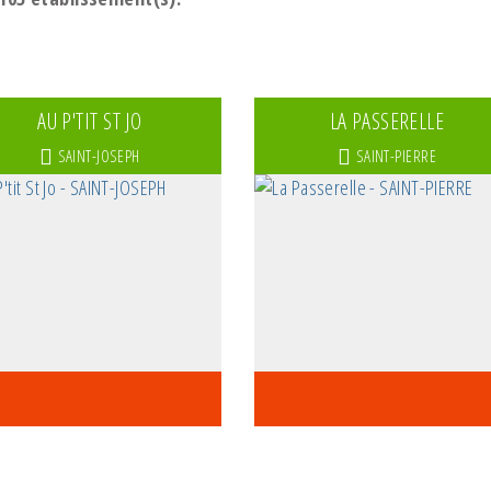
dwicheries/Snack
SAINT-ANDRE
taurants de plage
SAINT-BENOIT
cialités etrangères
SAINT-DENIS
AU P'TIT ST JO
LA PASSERELLE
ditionnelle
SAINT-GILLES-LES-BAINS
SAINT-JOSEPH
SAINT-PIERRE
perie
SAINT-GILLES-LES-HAUTS
iteur
SAINT-JOSEPH
tétique
SAINT-LEU
étarienne
SAINT-PHILIPPE
lienne
SAINT-PIERRE
its de mer
SAINTE-ANNE
nch
SAINTE-MARIE
f à domicile
SAINTE-ROSE
ienne
SAINTE-SUZANNE
annaise