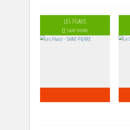
Mar
Gla
LES FILAOS
A e
SAINT-PIERRE
Res