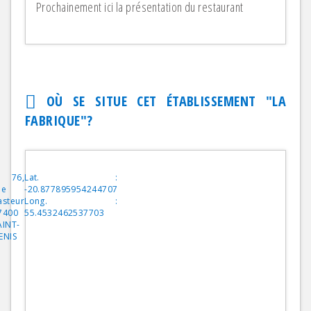
Prochainement ici la présentation du restaurant
OÙ SE SITUE CET ÉTABLISSEMENT "
LA
FABRIQUE
"?
76,
Lat. :
ue
-20.877895954244707
asteur
Long. :
7400
55.4532462537703
AINT-
ENIS