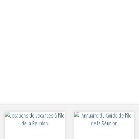
ocaine
cier
mporter
tauration rapide