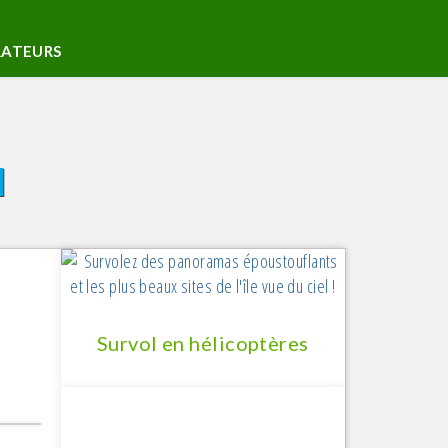
RATEURS
ecter
N
M
rer votre restaurant
ck RESTO Plus
Survol en hélicoptères