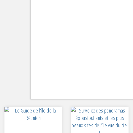
Mar
Gla
A e
Res