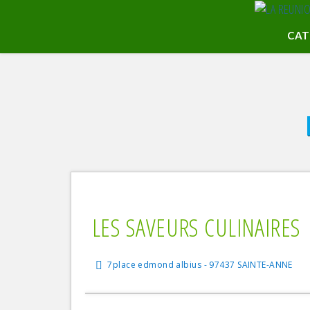
CAT
Méd
Cré
Asi
Piz
Via
Gas
LES SAVEURS CULINAIRES
Poi
Buf
7place edmond albius - 97437 SAINTE-ANNE
Bis
Bar
Bra