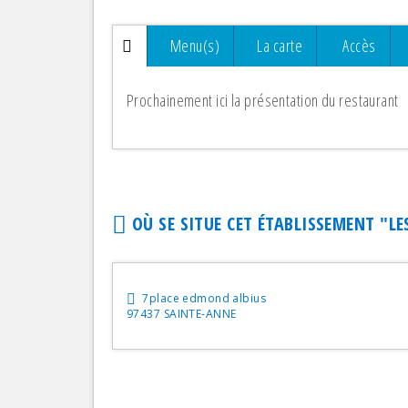
San
Menu(s)
La carte
Accès
Res
Spé
Prochainement ici la présentation du restaurant
Tra
Crê
Tra
Dié
OÙ SE SITUE CET ÉTABLISSEMENT "
LE
Vég
Ita
Fru
7place edmond albius
Bru
97437 SAINTE-ANNE
Che
Ind
Lib