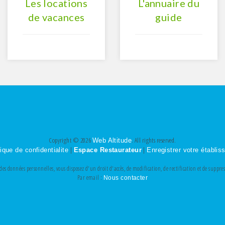
Les locations
L'annuaire du
de vacances
guide
Copyright © 2026
. All rights reserved.
Web Altitude
|
|
tique de confidentialite
Espace Restaurateur
Enregistrer votre établi
s données personnelles, vous disposez d'un droit d'accès, de modification, de rectification et de suppr
Par email :
Nous contacter