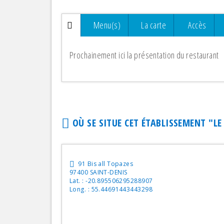
San
Menu(s)
La carte
Accès
Res
Spé
Prochainement ici la présentation du restaurant
Tra
Crê
Tra
Dié
OÙ SE SITUE CET ÉTABLISSEMENT "
LE
Vég
Ita
Fru
91 Bis all Topazes
Bru
97400 SAINT-DENIS
Lat. : -20.895506295288907
Che
Long. : 55.44691443443298
Ind
Lib