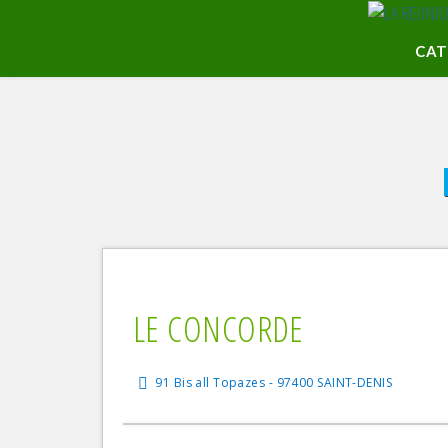
CAT
Méd
Cré
Asi
Piz
Via
Gas
LE CONCORDE
Poi
Buf
91 Bis all Topazes - 97400 SAINT-DENIS
Bis
Bar
Bra