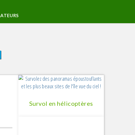
RATEURS
ecter
N
M
rer votre restaurant
ck RESTO Plus
Survol en hélicoptères